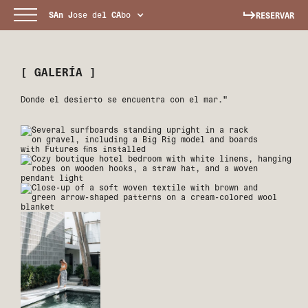
SAn
J
ose de
l
CA
bo
RESERVAR
[ GALERÍA ]
Donde el desierto se encuentra con el mar."